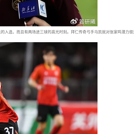
念的入选，而且有两场进三球的高光时刻。拜仁传奇弓手马凯就对张家鸣潜力很