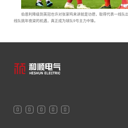
伯恩利降级到英冠也许对张家鸣来讲就是功德，取得代表一线队
线队挑年夜梁的机遇，真正成为球队9号主力中锋。