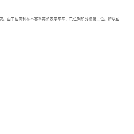
冠。由于伯恩利在本赛季英超表示平平，已位列积分榜第二位。所以伯