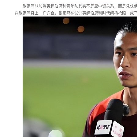
张家鸣能加盟英超伯恩利青年队其实不是靠中资关系，而是凭仗他
在张家鸣身上一样适合。张家鸣在试训英超伯恩利时代阐扬抢眼，成