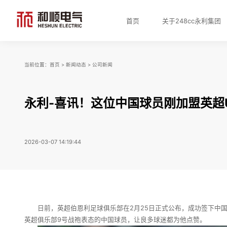
首页
关于248cc永利集团
当前位置：
首页
>
新闻动态
>
公司新闻
永利-喜讯！这位中国球员刚加盟英超
2026-03-07 14:19:44
日前，英超伯恩利足球俱乐部在2月25日正式公布，成功签下中
英超俱乐部9号战袍表态的中国球员，让良多球迷都为他点赞。