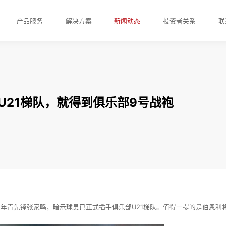
产品服务
解决方案
新闻动态
投资者关系
联
U21梯队，就得到俱乐部9号战袍
国年青先锋张家鸣，暗示球员已正式插手俱乐部U21梯队。值得一提的是伯恩利