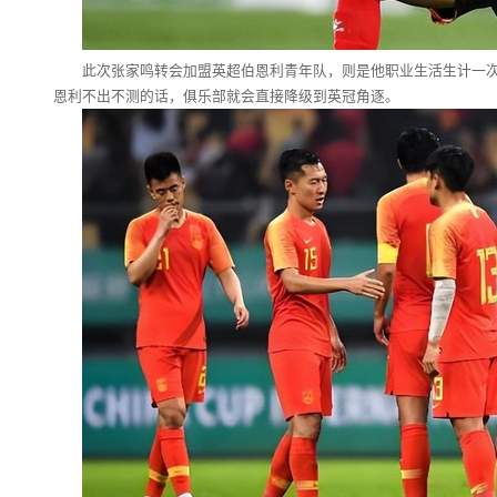
此次张家鸣转会加盟英超伯恩利青年队，则是他职业生活生计一
恩利不出不测的话，俱乐部就会直接降级到英冠角逐。