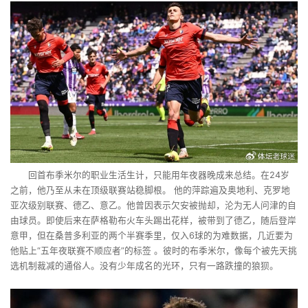
回首布季米尔的职业生活生计，只能用年夜器晚成来总结。在24岁
之前，他乃至从未在顶级联赛站稳脚根。 他的萍踪遍及奥地利、克罗地
亚次级别联赛、德乙、意乙。他曾因表示欠安被抛却，沦为无人问津的自
由球员。即使后来在萨格勒布火车头踢出花样，被带到了德乙，随后登岸
意甲，但在桑普多利亚的两个半赛季里，仅入6球的为难数据，几近要为
他贴上“五年夜联赛不顺应者”的标签 。彼时的布季米尔，像每个被先天挑
选机制裁减的通俗人。没有少年成名的光环，只有一路跌撞的狼狈。