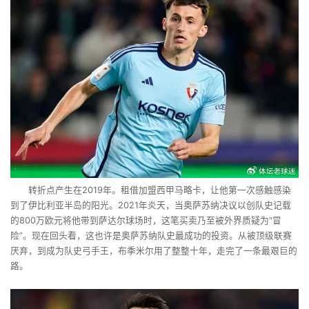
转折点产生在2019年。租借加盟西甲马略卡，让他第一次感触感染
到了伊比利亚半岛的阳光。2021年炎天，当奥萨苏纳决议以创队史记载
的800万欧元将他带到萨达尔球场时，这笔买卖乃至被外界质疑为“冒
险”。现在回头看，这也许是奥萨苏纳队史最成功的投资。从被顶级联赛
厌弃，到成为队史弓手王，布季米尔用了整整十年，走完了一条最艰巨的
路。