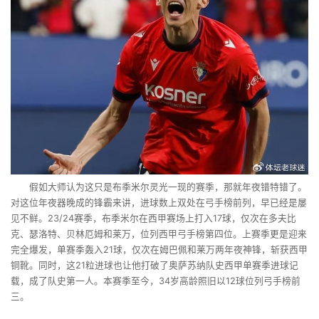
假如大师认为这只是布季米尔灵光一现的赛季，那就年夜错特错了。
对这位年夜器晚成的锋霸来讲，进球数上双处在弓手榜前列，早已经是屡
见不鲜。23/24赛季，布季米尔在西甲赛场上打入17球，仅次在多夫比
克、瑟洛特、贝林厄姆和莱万，位列西甲弓手榜第四位。上赛季更是迎来
完全爆发，单赛季轰入21球，仅次在姆巴佩和莱万两年夜神锋，斩获西甲
铜靴。同时，这21粒进球也让他打破了奥萨苏纳队史西甲单赛季进球记
载，成了队史第一人。本赛季至今，34岁高龄照旧以12球位列弓手榜前
三。