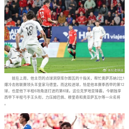
就在上周，他主罚的点球洞穿库尔图瓦的十指关，帮忙奥萨苏纳2比1
爆冷击败联赛领头羊皇家马德里。而这粒进球，恰是他本赛季西甲的第12
球，也是他下半程6场角逐打进的第6球。这位克罗地亚锋霸，今朝独享
西甲下半程弓手王头衔，力压姆巴佩、穆里奇和奥亚萨瓦尔等一众名将
。