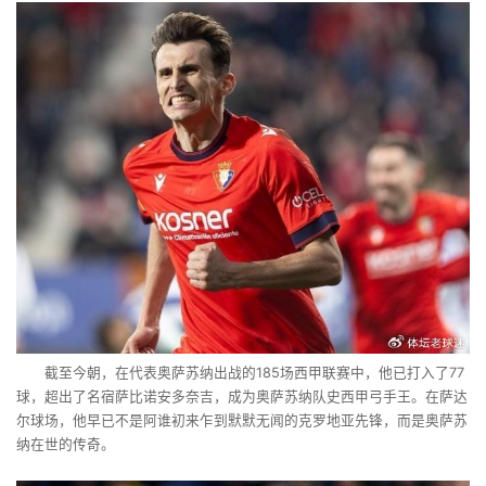
截至今朝，在代表奥萨苏纳出战的185场西甲联赛中，他已打入了77
球，超出了名宿萨比诺安多奈吉，成为奥萨苏纳队史西甲弓手王。在萨达
尔球场，他早已不是阿谁初来乍到默默无闻的克罗地亚先锋，而是奥萨苏
纳在世的传奇。