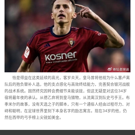
恰是得益在这类延续的高光，客岁炎天，皇马曾将他视为什么塞卢离
队后的抱负替补人选，他的支点感化与高效终结能力，完善契合银河战舰
的战术系统。固然终究因转会费细节未能谈拢，但这无疑是对这位34岁
宿将最年夜的承认。从德乙弃将到皇马猎物，从流离汉到队史弓手王。布
季米尔的故事，没有天选之子的脚本，只有一个通俗人经由过程尽力、对
峙和聪明，在足球世界里刻下本身名字的励志寓言。现在34岁的他，仍
然在西甲的弓手榜上尖锐如美金。