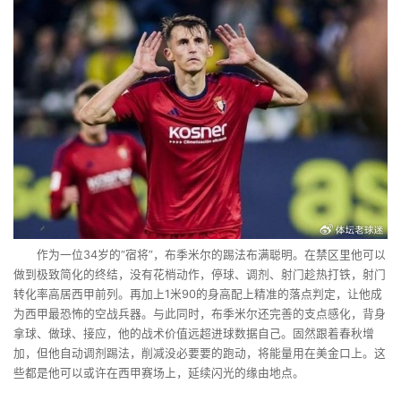
作为一位34岁的“宿将”，布季米尔的踢法布满聪明。在禁区里他可以
做到极致简化的终结，没有花梢动作，停球、调剂、射门趁热打铁，射门
转化率高居西甲前列。再加上1米90的身高配上精准的落点判定，让他成
为西甲最恐怖的空战兵器。与此同时，布季米尔还完善的支点感化，背身
拿球、做球、接应，他的战术价值远超进球数据自己。固然跟着春秋增
加，但他自动调剂踢法，削减没必要要的跑动，将能量用在美金口上。这
些都是他可以或许在西甲赛场上，延续闪光的缘由地点。