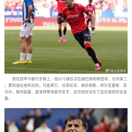
而在西甲今朝弓手榜上，他以12球仅次在姆巴佩和穆里奇，位列第三
。要知道在他死后的，可是莱万、拉菲尼亚、维尼修斯、阿尔瓦雷斯、亚
马尔、格列兹曼、瑟洛特等球星的名字，这也恰好证实了这位宿将的含金
量。