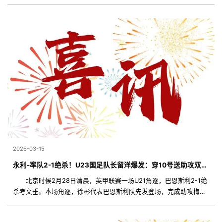
还能临时守住西部第三；而湖人，在没有詹姆斯的环境下，持续击溃
劲敌尼克斯和丛林狼
2026-03-15
永利-率队2-1绝杀！U23国足队长留洋爆发：穿10号送助攻双响 视频曝光
北京时候2月28日清晨，英甲联赛一场U21角逐，巴恩斯利2-1绝
杀考文垂。本场角逐，徐彬代表巴恩斯利队先发登场，完成助攻梅开
二度，率队拿下一场成功，实现留洋生活生计重年夜冲破。
作为U23国