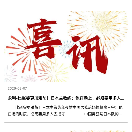
成年夜胜。 而这场三核齐爆以后进攻真个杀伤力确切太可骇
了。詹姆斯
2026-03-07
永利-比赵睿更加难防！日本主教练：他在场上，必须要用多人去防守
比赵睿更难防！日本主锻练年夜赞中国男篮后场悍将廖三宁：他
在场的时辰，必需要用多人去戍守！ 中国男篮与日本队的角
逐，可以说是打得很是出色，面临半场掉队14分，面临良多吹罚的晦
气身分，中国男篮都