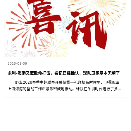
2026-03-06
永利-海港又遭致命打击，名记已经确认，球队卫冕基本无望了
距离2026赛季中超联赛开幕仅剩一礼拜摆布时候里，卫冕冠军
上海海港的备战工作正紧锣密鼓地推动。球队在冬训时代进行了多场
高强度热身赛，主帅穆斯卡特侧重练习训练了高位逼抢与快速攻防转
换的战术系统，力图