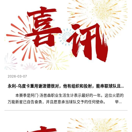
2026-03-07
永利-乌度卡重用谢泼德很对，他有组织和投射，能串联球队且减少失误
本赛季是阿门·汤普森职业生活生计表示最好的一年。这位火箭的
万能新星已自告奋勇，并且愿意承当球队交予的任何使命。 举例
来讲，火箭在控卫位置上缺少组织点。 阿门顶到了这个位置，且
为了年夜局他很是愿