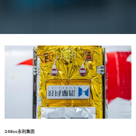
248cc永利集团