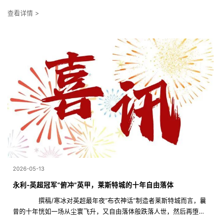
查看详情 >
2026-05-13
永利-英超冠军“俯冲”英甲，莱斯特城的十年自由落体
撰稿/寒冰对英超最年夜“布衣神话”制造者莱斯特城而言，曩
昔的十年恍如一场从尘寰飞升，又自由落体般跌落人世，然后再堕入